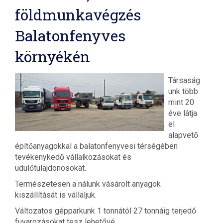
földmunkavégzés
Balatonfenyves
környékén
Társaság
unk több
mint 20
éve látja
el
alapvető
építőanyagokkal a balatonfenyvesi térségében
tevékenykedő vállalkozásokat és
üdülőtulajdonosokat.
Természetesen a nálunk vásárolt anyagok
kiszállítását is vállaljuk.
Változatos gépparkunk 1 tonnától 27 tonnáig terjedő
fuvarozásokat tesz lehetővé.