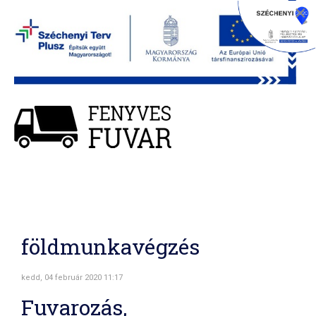
×
Menü
földmunkavégzés
kedd, 04 február 2020 11:17
Fuvarozás,