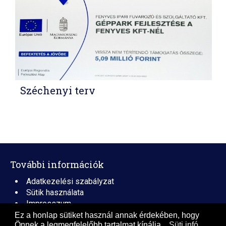
Széchenyi terv
További információk
Adatkezelési szabályzat
Sütik használata
Impresszum
Ez a honlap sütiket használ annak érdekében, hogy
Címkefelhő
Önnek a legmegfelelőbb tartalmat kínálja...
Süti infó